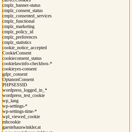
cmplz_banner-status
cmplz_consent_status
cmplz_consented_services
cmplz_functional
cmplz_marketing
cmplz_policy_id
cmplz_preferences
cmplz_statistics
cookie_notice_accepted
CookieConsent
cookieconsent_status
cookielawinfo-checkbox-*
cookieyes-consent
gdpr_consent
OptanonConsent
PHPSESSID
wordpress_logged_in_*
wordpress_test_cookie
wp_lang
wp-settings-*
wp-settings-time-*
wpl_viewed_cookie
mhcookie
gaestehauswinkler.at